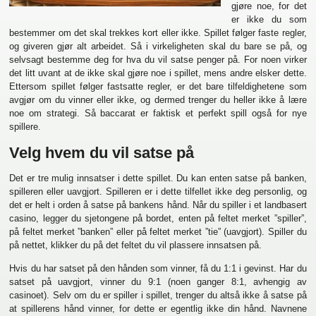
gjøre noe, for det
er ikke du som
bestemmer om det skal trekkes kort eller ikke. Spillet følger faste regler,
og giveren gjør alt arbeidet. Så i virkeligheten skal du bare se på, og
selvsagt bestemme deg for hva du vil satse penger på. For noen virker
det litt uvant at de ikke skal gjøre noe i spillet, mens andre elsker dette.
Ettersom spillet følger fastsatte regler, er det bare tilfeldighetene som
avgjør om du vinner eller ikke, og dermed trenger du heller ikke å lære
noe om strategi. Så baccarat er faktisk et perfekt spill også for nye
spillere.
Velg hvem du vil satse på
Det er tre mulig innsatser i dette spillet. Du kan enten satse på banken,
spilleren eller uavgjort. Spilleren er i dette tilfellet ikke deg personlig, og
det er helt i orden å satse på bankens hånd. Når du spiller i et landbasert
casino, legger du sjetongene på bordet, enten på feltet merket ”spiller”,
på feltet merket ”banken” eller på feltet merket ”tie” (uavgjort). Spiller du
på nettet, klikker du på det feltet du vil plassere innsatsen på.
Hvis du har satset på den hånden som vinner, få du 1:1 i gevinst. Har du
satset på uavgjort, vinner du 9:1 (noen ganger 8:1, avhengig av
casinoet). Selv om du er spiller i spillet, trenger du altså ikke å satse på
at spillerens hånd vinner, for dette er egentlig ikke din hånd. Navnene