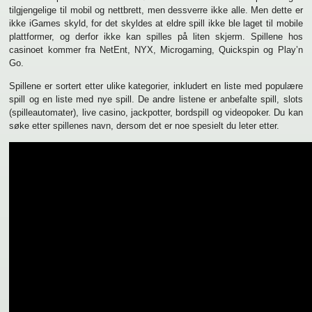
tilgjengelige til mobil og nettbrett, men dessverre ikke alle. Men dette er
ikke iGames skyld, for det skyldes at eldre spill ikke ble laget til mobile
plattformer, og derfor ikke kan spilles på liten skjerm. Spillene hos
casinoet kommer fra NetEnt, NYX, Microgaming, Quickspin og Play’n
Go.
Spillene er sortert etter ulike kategorier, inkludert en liste med populære
spill og en liste med nye spill. De andre listene er anbefalte spill, slots
(spilleautomater), live casino, jackpotter, bordspill og videopoker. Du kan
søke etter spillenes navn, dersom det er noe spesielt du leter etter.