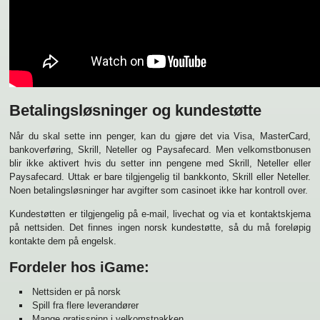
Betalingsløsninger og kundestøtte
Når du skal sette inn penger, kan du gjøre det via Visa, MasterCard,
bankoverføring, Skrill, Neteller og Paysafecard. Men velkomstbonusen
blir ikke aktivert hvis du setter inn pengene med Skrill, Neteller eller
Paysafecard. Uttak er bare tilgjengelig til bankkonto, Skrill eller Neteller.
Noen betalingsløsninger har avgifter som casinoet ikke har kontroll over.
Kundestøtten er tilgjengelig på e-mail, livechat og via et kontaktskjema
på nettsiden. Det finnes ingen norsk kundestøtte, så du må foreløpig
kontakte dem på engelsk.
Fordeler hos iGame:
Nettsiden er på norsk
Spill fra flere leverandører
Mange gratisspinn i velkomstpakken