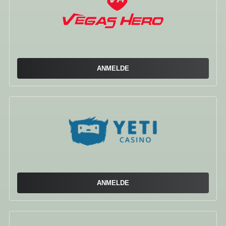
ANMELDE
ANMELDE